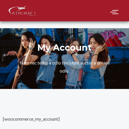
My Account
Nam nec tellus a odio tincidunt auctor a ornare
odio.
[woocommerce_my_account]