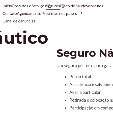
Inicio
Produtos e Serviços
Seguros
Plano de Saúde
Sobre nos
Contato
Agendamento
Presentes nos países
Canal de denuncias
utico
Seguro Ná
Um seguro perfeito para garan
Perda total
Assistência e salvame
Avaria particular
Retirada e colocação n
Participação em compe