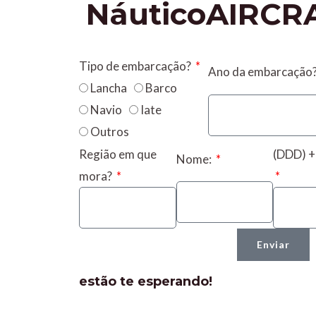
Náutico
AIRCR
Tipo de embarcação?
Ano da embarcação
Lancha
Barco
Navio
Iate
Outros
Região em que
(DDD) +
Nome:
mora?
Enviar
estão te esperando!