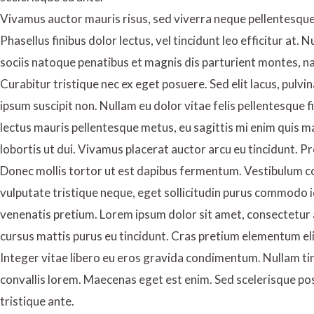
Vivamus auctor mauris risus, sed viverra neque pellentesque a
Phasellus finibus dolor lectus, vel tincidunt leo efficitur at. 
sociis natoque penatibus et magnis dis parturient montes, na
Curabitur tristique nec ex eget posuere. Sed elit lacus, pulvina
ipsum suscipit non. Nullam eu dolor vitae felis pellentesque 
lectus mauris pellentesque metus, eu sagittis mi enim quis m
lobortis ut dui. Vivamus placerat auctor arcu eu tincidunt. Pr
Donec mollis tortor ut est dapibus fermentum. Vestibulum conv
vulputate tristique neque, eget sollicitudin purus commodo i
venenatis pretium. Lorem ipsum dolor sit amet, consectetur ad
cursus mattis purus eu tincidunt. Cras pretium elementum el
Integer vitae libero eu eros gravida condimentum. Nullam tin
convallis lorem. Maecenas eget est enim. Sed scelerisque posu
tristique ante.