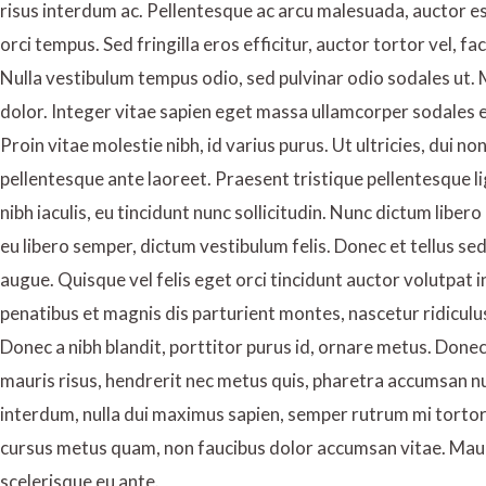
risus interdum ac. Pellentesque ac arcu malesuada, auctor est
orci tempus. Sed fringilla eros efficitur, auctor tortor vel, faci
Nulla vestibulum tempus odio, sed pulvinar odio sodales ut. M
dolor. Integer vitae sapien eget massa ullamcorper sodales e
Proin vitae molestie nibh, id varius purus. Ut ultricies, dui n
pellentesque ante laoreet. Praesent tristique pellentesque 
nibh iaculis, eu tincidunt nunc sollicitudin. Nunc dictum libe
eu libero semper, dictum vestibulum felis. Donec et tellus se
augue. Quisque vel felis eget orci tincidunt auctor volutpa
penatibus et magnis dis parturient montes, nascetur ridiculu
Donec a nibh blandit, porttitor purus id, ornare metus. Do
mauris risus, hendrerit nec metus quis, pharetra accumsan n
interdum, nulla dui maximus sapien, semper rutrum mi tortor e
cursus metus quam, non faucibus dolor accumsan vitae. Mauris
scelerisque eu ante.