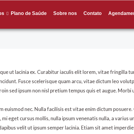
os
Plano de Saúde
Sobre nos
Contato
Agendame
e ut lacinia ex. Curabitur iaculis elit lorem, vitae fringilla 
incidunt. Fusce scelerisque quam arcu, vitae dictum leo volu
in sed ipsum non nisl pretium tempus quis et augue. Morbi ul
m euismod nec. Nulla facilisis est vitae enim dictum posuere. 
, mi eget cursus mollis, nulla ipsum venenatis nulla, a varius u
apibus velit ut ipsum semper lacinia. Etiam sit amet imperdiet