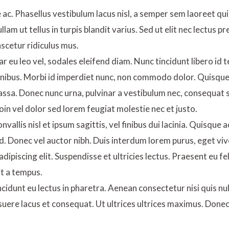
c. Phasellus vestibulum lacus nisl, a semper sem laoreet quis.
Nullam ut tellus in turpis blandit varius. Sed ut elit nec lectu
scetur ridiculus mus.
r eu leo vel, sodales eleifend diam. Nunc tincidunt libero id te
finibus. Morbi id imperdiet nunc, non commodo dolor. Quisque 
assa. Donec nunc urna, pulvinar a vestibulum nec, consequat s
oin vel dolor sed lorem feugiat molestie nec et justo.
allis nisl et ipsum sagittis, vel finibus dui lacinia. Quisque
d. Donec vel auctor nibh. Duis interdum lorem purus, eget vi
ipiscing elit. Suspendisse et ultricies lectus. Praesent eu f
it a tempus.
cidunt eu lectus in pharetra. Aenean consectetur nisi quis nu
ere lacus et consequat. Ut ultrices ultrices maximus. Donec l