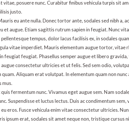
 vitae, posuere nunc. Curabitur finibus vehicula turpis sit a
lisis justo.
auris eu ante nulla. Donec tortor ante, sodales sed nibh a, a
u et augue. Etiam sagittis rutrum sapien in feugiat. Nunc vit
on pellentesque tempus, dolor lacus facilisis ex, in sodales qu
ligula vitae imperdiet. Mauris elementum augue tortor, vitae
ro in feugiat feugiat. Phasellus semper augue et libero gravid
d augue consectetur ultricies et ut felis. Sed sem odio, volut
t in quam. Aliquam erat volutpat. In elementum quam non nunc
s mus.
nec quis fermentum nunc. Vivamus eget augue sem. Nam sodale
unc. Suspendisse et luctus lectus. Duis ac condimentum sem,
u eros. Fusce vehicula enim vitae consectetur ultricies. Nunc
 ipsum erat, sodales sit amet neque non, tristique cursus ni