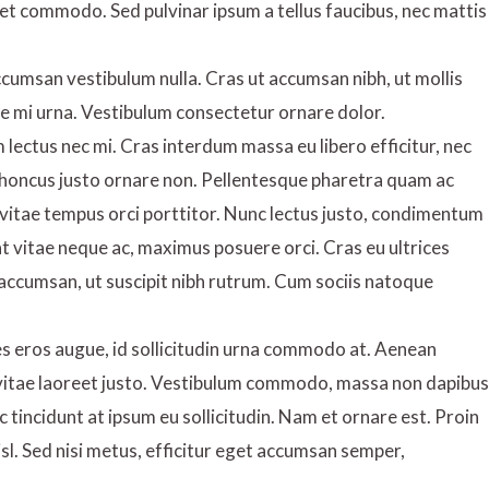
met commodo. Sed pulvinar ipsum a tellus faucibus, nec mattis
ccumsan vestibulum nulla. Cras ut accumsan nibh, ut mollis
ae mi urna. Vestibulum consectetur ornare dolor.
am lectus nec mi. Cras interdum massa eu libero efficitur, nec
 rhoncus justo ornare non. Pellentesque pharetra quam ac
a, vitae tempus orci porttitor. Nunc lectus justo, condimentum
pat vitae neque ac, maximus posuere orci. Cras eu ultrices
 accumsan, ut suscipit nibh rutrum. Cum sociis natoque
s eros augue, id sollicitudin urna commodo at. Aenean
 vitae laoreet justo. Vestibulum commodo, massa non dapibus
 tincidunt at ipsum eu sollicitudin. Nam et ornare est. Proin
sl. Sed nisi metus, efficitur eget accumsan semper,