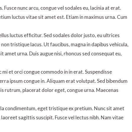
 Fusce nunc arcu, congue vel sodales eu, lacinia at erat.
s pretium luctus vitae sit amet est. Etiam in maximus urna. Cum
llus luctus efficitur. Sed sodales dolor justo, eu ultrices
non tristique lacus. Ut faucibus, magna in dapibus vehicula,
it amet urna. Duis augue nisi, rhoncus sed consequat eu,
 ac mi et orci congue commodo in in erat. Suspendisse
verra ipsum congue in. Aliquam erat volutpat. Sed bibendum
elis rutrum, placerat dolor eget, congue urna. Maecenas
lla condimentum, eget tristique ex pretium. Nunc sit amet
aoreet sagittis suscipit. Fusce vel lectus nibh. Nam vitae