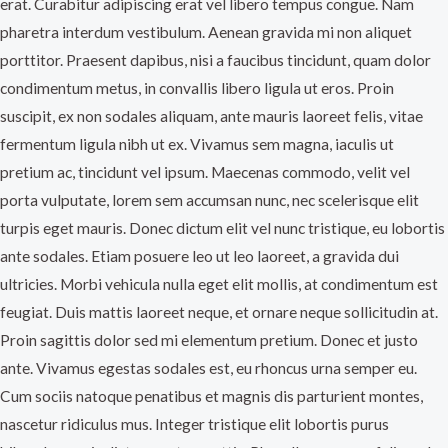
erat. Curabitur adipiscing erat vel libero tempus congue. Nam
pharetra interdum vestibulum. Aenean gravida mi non aliquet
porttitor. Praesent dapibus, nisi a faucibus tincidunt, quam dolor
condimentum metus, in convallis libero ligula ut eros. Proin
suscipit, ex non sodales aliquam, ante mauris laoreet felis, vitae
fermentum ligula nibh ut ex. Vivamus sem magna, iaculis ut
pretium ac, tincidunt vel ipsum. Maecenas commodo, velit vel
porta vulputate, lorem sem accumsan nunc, nec scelerisque elit
turpis eget mauris. Donec dictum elit vel nunc tristique, eu lobortis
ante sodales. Etiam posuere leo ut leo laoreet, a gravida dui
ultricies. Morbi vehicula nulla eget elit mollis, at condimentum est
feugiat. Duis mattis laoreet neque, et ornare neque sollicitudin at.
Proin sagittis dolor sed mi elementum pretium. Donec et justo
ante. Vivamus egestas sodales est, eu rhoncus urna semper eu.
Cum sociis natoque penatibus et magnis dis parturient montes,
nascetur ridiculus mus. Integer tristique elit lobortis purus