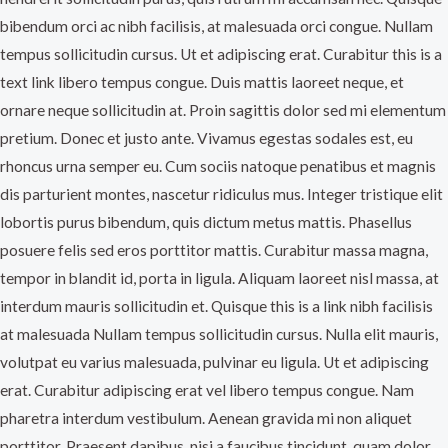
bibendum orci ac nibh facilisis, at malesuada orci congue. Nullam
tempus sollicitudin cursus. Ut et adipiscing erat. Curabitur this is a
text link libero tempus congue. Duis mattis laoreet neque, et
ornare neque sollicitudin at. Proin sagittis dolor sed mi elementum
pretium. Donec et justo ante. Vivamus egestas sodales est, eu
rhoncus urna semper eu. Cum sociis natoque penatibus et magnis
dis parturient montes, nascetur ridiculus mus. Integer tristique elit
lobortis purus bibendum, quis dictum metus mattis. Phasellus
posuere felis sed eros porttitor mattis. Curabitur massa magna,
tempor in blandit id, porta in ligula. Aliquam laoreet nisl massa, at
interdum mauris sollicitudin et. Quisque this is a link nibh facilisis
at malesuada Nullam tempus sollicitudin cursus. Nulla elit mauris,
volutpat eu varius malesuada, pulvinar eu ligula. Ut et adipiscing
erat. Curabitur adipiscing erat vel libero tempus congue. Nam
pharetra interdum vestibulum. Aenean gravida mi non aliquet
porttitor. Praesent dapibus, nisi a faucibus tincidunt, quam dolor