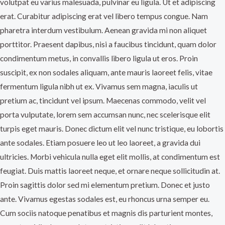
volutpat eu varius malesuada, pulvinar eu ligula. Ut et adipiscing
erat. Curabitur adipiscing erat vel libero tempus congue. Nam
pharetra interdum vestibulum. Aenean gravida mi non aliquet
porttitor. Praesent dapibus, nisi a faucibus tincidunt, quam dolor
condimentum metus, in convallis libero ligula ut eros. Proin
suscipit, ex non sodales aliquam, ante mauris laoreet felis, vitae
fermentum ligula nibh ut ex. Vivamus sem magna, iaculis ut
pretium ac, tincidunt vel ipsum. Maecenas commodo, velit vel
porta vulputate, lorem sem accumsan nunc, nec scelerisque elit
turpis eget mauris. Donec dictum elit vel nunc tristique, eu lobortis
ante sodales. Etiam posuere leo ut leo laoreet, a gravida dui
ultricies. Morbi vehicula nulla eget elit mollis, at condimentum est
feugiat. Duis mattis laoreet neque, et ornare neque sollicitudin at.
Proin sagittis dolor sed mi elementum pretium. Donec et justo
ante. Vivamus egestas sodales est, eu rhoncus urna semper eu.
Cum sociis natoque penatibus et magnis dis parturient montes,