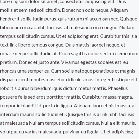
Lorem ipsum dolor sit amet, consectetur adipiscing elit. Duis
mollis et sem sed sollicitudin. Donec non odio neque. Aliquam
hendrerit sollicitudin purus, quis rutrum mi accumsan nec. Quisque
bibendum orci ac nibh facilisis, at malesuada orci congue. Nullam
tempus sollicitudin cursus. Ut et adipiscing erat. Curabitur this is a
text link libero tempus congue. Duis mattis laoreet neque, et
ornare neque sollicitudin at. Proin sagittis dolor sed mi elementum
pretium. Donec et justo ante. Vivamus egestas sodales est, eu
rhoncus urna semper eu. Cum sociis natoque penatibus et magnis
dis parturient montes, nascetur ridiculus mus. Integer tristique elit
lobortis purus bibendum, quis dictum metus mattis. Phasellus
posuere felis sed eros porttitor mattis. Curabitur massa magna,
tempor in blandit id, porta in ligula. Aliquam laoreet nisl massa, at
interdum mauris sollicitudin et. Quisque this is a link nibh facilisis
at malesuada Nullam tempus sollicitudin cursus. Nulla elit mauris,
volutpat eu varius malesuada, pulvinar eu ligula. Ut et adipiscing