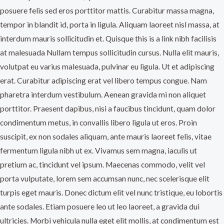
posuere felis sed eros porttitor mattis. Curabitur massa magna,
tempor in blandit id, porta in ligula. Aliquam laoreet nisl massa, at
interdum mauris sollicitudin et. Quisque this is a link nibh facilisis
at malesuada Nullam tempus sollicitudin cursus. Nulla elit mauris,
volutpat eu varius malesuada, pulvinar eu ligula. Ut et adipiscing
erat. Curabitur adipiscing erat vel libero tempus congue. Nam
pharetra interdum vestibulum. Aenean gravida mi non aliquet
porttitor. Praesent dapibus, nisi a faucibus tincidunt, quam dolor
condimentum metus, in convallis libero ligula ut eros. Proin
suscipit, ex non sodales aliquam, ante mauris laoreet felis, vitae
fermentum ligula nibh ut ex. Vivamus sem magna, iaculis ut
pretium ac, tincidunt vel ipsum. Maecenas commodo, velit vel
porta vulputate, lorem sem accumsan nunc, nec scelerisque elit
turpis eget mauris. Donec dictum elit vel nunc tristique, eu lobortis
ante sodales. Etiam posuere leo ut leo laoreet, a gravida dui
ultricies. Morbi vehicula nulla eget elit mollis, at condimentum est