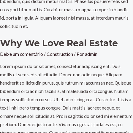
bibendum, quis dictum metus mattis. Phasellus posuere felis sed
eros porttitor mattis. Curabitur massa magna, tempor in blandit
id, porta in ligula. Aliquam laoreet nisl massa, at interdum mauris
sollicitudin et.
Why We Love Real Estate
Deixe um comentário
/
Construction
/ Por
admin
Lorem ipsum dolor sit amet, consectetur adipiscing elit. Duis
mollis et sem sed sollicitudin. Donec non odio neque. Aliquam
hendrerit sollicitudin purus, quis rutrum mi accumsan nec. Quisque
bibendum orci ac nibh facilisis, at malesuada orci congue. Nullam
tempus sollicitudin cursus. Ut et adipiscing erat. Curabitur this is a
text link libero tempus congue. Duis mattis laoreet neque, et
ornare neque sollicitudin at. Proin sagittis dolor sed mi elementum
pretium. Donec et justo ante. Vivamus egestas sodales est, eu
rhoncus urna semper eu. Cum sociis natoque penatibus et magnis