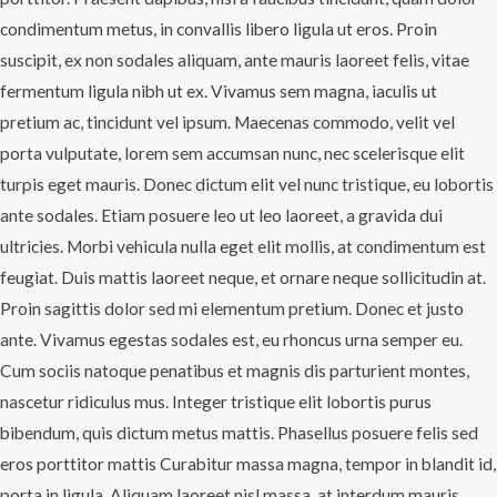
condimentum metus, in convallis libero ligula ut eros. Proin
suscipit, ex non sodales aliquam, ante mauris laoreet felis, vitae
fermentum ligula nibh ut ex. Vivamus sem magna, iaculis ut
pretium ac, tincidunt vel ipsum. Maecenas commodo, velit vel
porta vulputate, lorem sem accumsan nunc, nec scelerisque elit
turpis eget mauris. Donec dictum elit vel nunc tristique, eu lobortis
ante sodales. Etiam posuere leo ut leo laoreet, a gravida dui
ultricies. Morbi vehicula nulla eget elit mollis, at condimentum est
feugiat. Duis mattis laoreet neque, et ornare neque sollicitudin at.
Proin sagittis dolor sed mi elementum pretium. Donec et justo
ante. Vivamus egestas sodales est, eu rhoncus urna semper eu.
Cum sociis natoque penatibus et magnis dis parturient montes,
nascetur ridiculus mus. Integer tristique elit lobortis purus
bibendum, quis dictum metus mattis. Phasellus posuere felis sed
eros porttitor mattis Curabitur massa magna, tempor in blandit id,
porta in ligula. Aliquam laoreet nisl massa, at interdum mauris