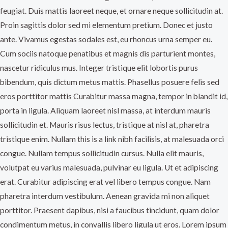
feugiat. Duis mattis laoreet neque, et ornare neque sollicitudin at.
Proin sagittis dolor sed mi elementum pretium. Donec et justo
ante. Vivamus egestas sodales est, eu rhoncus urna semper eu.
Cum sociis natoque penatibus et magnis dis parturient montes,
nascetur ridiculus mus. Integer tristique elit lobortis purus
bibendum, quis dictum metus mattis. Phasellus posuere felis sed
eros porttitor mattis Curabitur massa magna, tempor in blandit id,
porta in ligula. Aliquam laoreet nisl massa, at interdum mauris
sollicitudin et. Mauris risus lectus, tristique at nisl at, pharetra
tristique enim. Nullam this is a link nibh facilisis, at malesuada orci
congue. Nullam tempus sollicitudin cursus. Nulla elit mauris,
volutpat eu varius malesuada, pulvinar eu ligula. Ut et adipiscing
erat. Curabitur adipiscing erat vel libero tempus congue. Nam
pharetra interdum vestibulum. Aenean gravida mi non aliquet
porttitor. Praesent dapibus, nisi a faucibus tincidunt, quam dolor
condimentum metus, in convallis libero ligula ut eros. Lorem ipsum