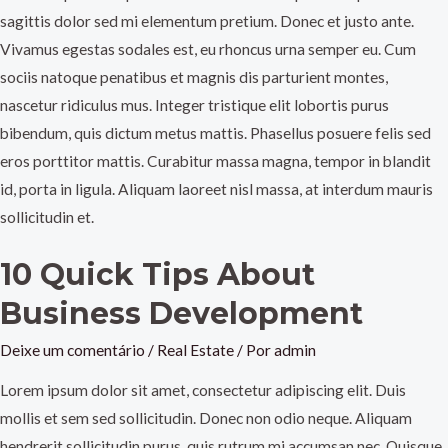
sagittis dolor sed mi elementum pretium. Donec et justo ante.
Vivamus egestas sodales est, eu rhoncus urna semper eu. Cum
sociis natoque penatibus et magnis dis parturient montes,
nascetur ridiculus mus. Integer tristique elit lobortis purus
bibendum, quis dictum metus mattis. Phasellus posuere felis sed
eros porttitor mattis. Curabitur massa magna, tempor in blandit
id, porta in ligula. Aliquam laoreet nisl massa, at interdum mauris
sollicitudin et.
10 Quick Tips About
Business Development
Deixe um comentário
/
Real Estate
/ Por
admin
Lorem ipsum dolor sit amet, consectetur adipiscing elit. Duis
mollis et sem sed sollicitudin. Donec non odio neque. Aliquam
hendrerit sollicitudin purus, quis rutrum mi accumsan nec. Quisque