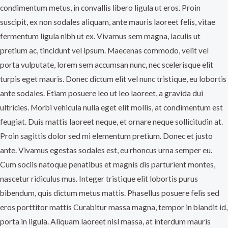
condimentum metus, in convallis libero ligula ut eros. Proin
suscipit, ex non sodales aliquam, ante mauris laoreet felis, vitae
fermentum ligula nibh ut ex. Vivamus sem magna, iaculis ut
pretium ac, tincidunt vel ipsum. Maecenas commodo, velit vel
porta vulputate, lorem sem accumsan nunc, nec scelerisque elit
turpis eget mauris. Donec dictum elit vel nunc tristique, eu lobortis
ante sodales. Etiam posuere leo ut leo laoreet, a gravida dui
ultricies. Morbi vehicula nulla eget elit mollis, at condimentum est
feugiat. Duis mattis laoreet neque, et ornare neque sollicitudin at.
Proin sagittis dolor sed mi elementum pretium. Donec et justo
ante. Vivamus egestas sodales est, eu rhoncus urna semper eu.
Cum sociis natoque penatibus et magnis dis parturient montes,
nascetur ridiculus mus. Integer tristique elit lobortis purus
bibendum, quis dictum metus mattis. Phasellus posuere felis sed
eros porttitor mattis Curabitur massa magna, tempor in blandit id,
porta in ligula. Aliquam laoreet nisl massa, at interdum mauris