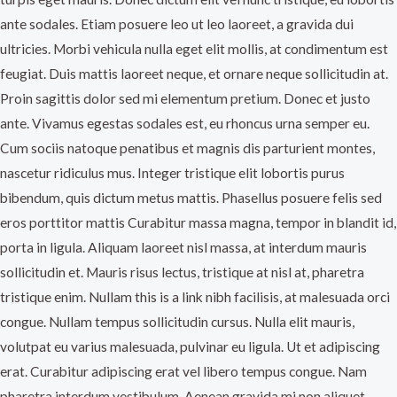
ante sodales. Etiam posuere leo ut leo laoreet, a gravida dui
ultricies. Morbi vehicula nulla eget elit mollis, at condimentum est
feugiat. Duis mattis laoreet neque, et ornare neque sollicitudin at.
Proin sagittis dolor sed mi elementum pretium. Donec et justo
ante. Vivamus egestas sodales est, eu rhoncus urna semper eu.
Cum sociis natoque penatibus et magnis dis parturient montes,
nascetur ridiculus mus. Integer tristique elit lobortis purus
bibendum, quis dictum metus mattis. Phasellus posuere felis sed
eros porttitor mattis Curabitur massa magna, tempor in blandit id,
porta in ligula. Aliquam laoreet nisl massa, at interdum mauris
sollicitudin et. Mauris risus lectus, tristique at nisl at, pharetra
tristique enim. Nullam this is a link nibh facilisis, at malesuada orci
congue. Nullam tempus sollicitudin cursus. Nulla elit mauris,
volutpat eu varius malesuada, pulvinar eu ligula. Ut et adipiscing
erat. Curabitur adipiscing erat vel libero tempus congue. Nam
pharetra interdum vestibulum. Aenean gravida mi non aliquet