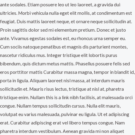
ante sodales. Etiam posuere leo ut leo laoreet, a gravida dui
ultricies. Morbi vehicula nulla eget elit mollis, at condimentum est
feugiat. Duis mattis laoreet neque, et ornare neque sollicitudin at.
Proin sagittis dolor sed mi elementum pretium. Donec et justo
ante. Vivamus egestas sodales est, eu rhoncus urna semper eu.
Cum sociis natoque penatibus et magnis dis parturient montes,
nascetur ridiculus mus. Integer tristique elit lobortis purus
bibendum, quis dictum metus mattis. Phasellus posuere felis sed
eros porttitor mattis Curabitur massa magna, tempor in blandit id,
porta in ligula. Aliquam laoreet nisl massa, at interdum mauris
sollicitudin et. Mauris risus lectus, tristique at nisl at, pharetra
tristique enim. Nullam this is a link nibh facilisis, at malesuada orci
congue. Nullam tempus sollicitudin cursus. Nulla elit mauris,
volutpat eu varius malesuada, pulvinar eu ligula. Ut et adipiscing
erat. Curabitur adipiscing erat vel libero tempus congue. Nam
pharetra interdum vestibulum. Aenean gravida mi non aliquet