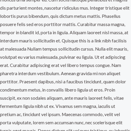
dis parturient montes, nascetur ridiculus mus. Integer tristique elit
lobortis purus bibendum, quis dictum metus mattis. Phasellus
posuere felis sed eros porttitor mattis. Curabitur massa magna,
tempor in blandit id, porta in ligula. Aliquam laoreet nisl massa, at
interdum mauris sollicitudin et. Quisque this is a link nibh facilisis
at malesuada Nullam tempus sollicitudin cursus. Nulla elit mauris,
volutpat eu varius malesuada, pulvinar eu ligula. Ut et adipiscing
erat. Curabitur adipiscing erat vel libero tempus congue. Nam
pharetra interdum vestibulum. Aenean gravida mi non aliquet
porttitor. Praesent dapibus, nisi a faucibus tincidunt, quam dolor
condimentum metus, in convallis libero ligula ut eros. Proin
suscipit, ex non sodales aliquam, ante mauris laoreet felis, vitae
fermentum ligula nibh ut ex. Vivamus sem magna, iaculis ut
pretium ac, tincidunt vel ipsum. Maecenas commodo, velit vel
porta vulputate, lorem sem accumsan nunc, nec scelerisque elit
turpis eget mauris. Donec dictum elit vel nunc tristique, eu lobortis