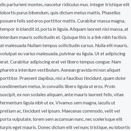
dis parturient montes, nascetur ridiculus mus. Integer tristique elit
lobortis purus bibendum, quis dictum metus mattis. Phasellus
posuere felis sed eros porttitor mattis. Curabitur massa magna,
tempor in blandit id, porta in ligula. Aliquam laoreet nisl massa, at
interdum mauris sollicitudin et. Quisque this is a link nibh facilisis
at malesuada Nullam tempus sollicitudin cursus. Nulla elit mauris,
volutpat eu varius malesuada, pulvinar eu ligula. Ut et adipiscing
erat. Curabitur adipiscing erat vel libero tempus congue. Nam
pharetra interdum vestibulum. Aenean gravida mi non aliquet
porttitor. Praesent dapibus, nisi a faucibus tincidunt, quam dolor
condimentum metus, in convallis libero ligula ut eros. Proin
suscipit, ex non sodales aliquam, ante mauris laoreet felis, vitae
fermentum ligula nibh ut ex. Vivamus sem magna, iaculis ut
pretium ac, tincidunt vel ipsum. Maecenas commodo, velit vel
porta vulputate, lorem sem accumsan nunc, nec scelerisque elit
turpis eget mauris. Donec dictum elit vel nunc tristique, eu lobortis